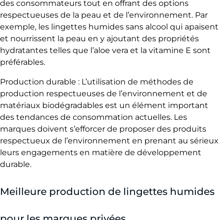
des consommateurs tout en offrant des options
e
respectueuses de la peau et de l’environnement. Par
exemple, les lingettes humides sans alcool qui apaisent
s
et nourrissent la peau en y ajoutant des propriétés
h
hydratantes telles que l’aloe vera et la vitamine E sont
u
préférables.
m
Production durable : L’utilisation de méthodes de
i
production respectueuses de l’environnement et de
d
matériaux biodégradables est un élément important
des tendances de consommation actuelles. Les
e
marques doivent s’efforcer de proposer des produits
s
respectueux de l’environnement en prenant au sérieux
leurs engagements en matière de développement
durable.
Meilleure production de lingettes humides
pour les marques privées