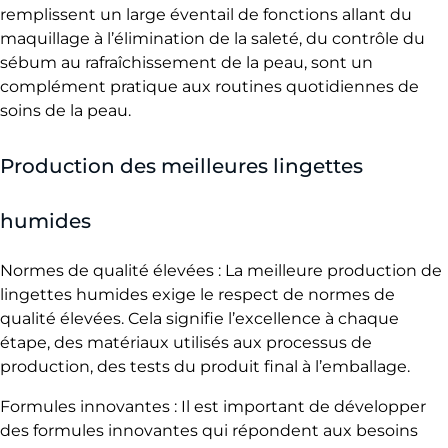
remplissent un large éventail de fonctions allant du
i
maquillage à l’élimination de la saleté, du contrôle du
l
sébum au rafraîchissement de la peau, sont un
complément pratique aux routines quotidiennes de
l
soins de la peau.
e
u
Production des meilleures lingettes
r
e
humides
s
l
Normes de qualité élevées : La meilleure production de
lingettes humides exige le respect de normes de
i
qualité élevées. Cela signifie l’excellence à chaque
n
étape, des matériaux utilisés aux processus de
g
production, des tests du produit final à l’emballage.
e
Formules innovantes : Il est important de développer
t
des formules innovantes qui répondent aux besoins
t