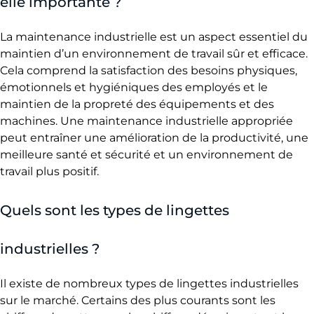
elle importante ?
I
n
La maintenance industrielle est un aspect essentiel du
d
maintien d’un environnement de travail sûr et efficace.
u
Cela comprend la satisfaction des besoins physiques,
émotionnels et hygiéniques des employés et le
s
maintien de la propreté des équipements et des
t
machines. Une maintenance industrielle appropriée
r
peut entraîner une amélioration de la productivité, une
i
meilleure santé et sécurité et un environnement de
travail plus positif.
e
l
Quels sont les types de lingettes
l
e
industrielles ?
Il existe de nombreux types de lingettes industrielles
sur le marché. Certains des plus courants sont les