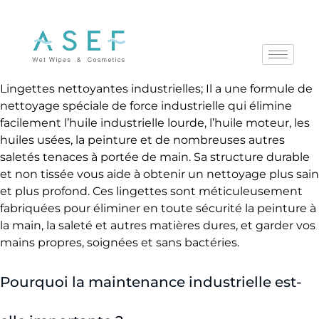
Lingettes nettoyantes industrielles; Il a une formule de
M
nettoyage spéciale de force industrielle qui élimine
a
facilement l’huile industrielle lourde, l’huile moteur, les
i
huiles usées, la peinture et de nombreuses autres
n
saletés tenaces à portée de main. Sa structure durable
et non tissée vous aide à obtenir un nettoyage plus sain
t
et plus profond. Ces lingettes sont méticuleusement
e
fabriquées pour éliminer en toute sécurité la peinture à
n
la main, la saleté et autres matières dures, et garder vos
a
mains propres, soignées et sans bactéries.
n
Pourquoi la maintenance industrielle est-
c
e