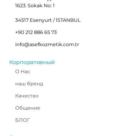
1623. Sokak No: 1
34517 Esenyurt / İSTANBUL
+90 212 886 65 73
info@asefkozmetik.com.tr
Корпоративный
О Нас
наш бренд
Качество
Общение
БЛОГ