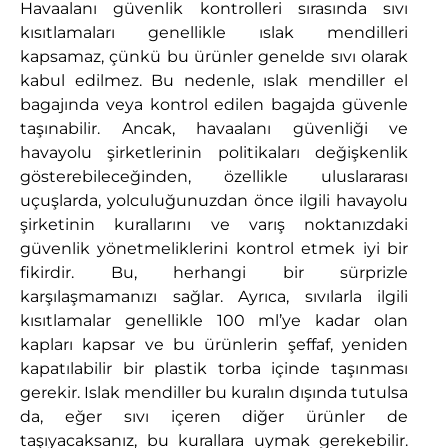
Havaalanı güvenlik kontrolleri sırasında sıvı
л
kısıtlamaları genellikle ıslak mendilleri
kapsamaz, çünkü bu ürünler genelde sıvı olarak
ф
kabul edilmez. Bu nedenle, ıslak mendiller el
е
bagajında veya kontrol edilen bagajda güvenle
т
taşınabilir.
Ancak, havaalanı güvenliği ve
к
havayolu şirketlerinin politikaları değişkenlik
gösterebileceğinden, özellikle uluslararası
и
uçuşlarda, yolculuğunuzdan önce ilgili havayolu
н
şirketinin kurallarını ve varış noktanızdaki
а
güvenlik yönetmeliklerini kontrol etmek iyi bir
б
fikirdir. Bu, herhangi bir sürprizle
karşılaşmamanızı sağlar.
Ayrıca, sıvılarla ilgili
о
kısıtlamalar genellikle 100 ml’ye kadar olan
р
kapları kapsar ve bu ürünlerin şeffaf, yeniden
т
kapatılabilir bir plastik torba içinde taşınması
у
gerekir. Islak mendiller bu kuralın dışında tutulsa
da, eğer sıvı içeren diğer ürünler de
с
taşıyacaksanız, bu kurallara uymak gerekebilir.
а