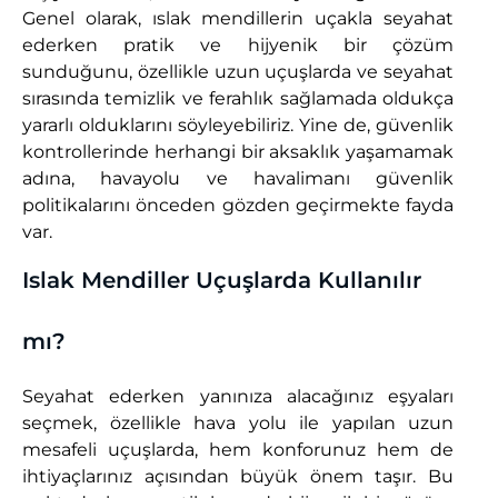
Genel olarak, ıslak mendillerin uçakla seyahat
м
ederken pratik ve hijyenik bir çözüm
о
sunduğunu, özellikle uzun uçuşlarda ve seyahat
sırasında temizlik ve ferahlık sağlamada oldukça
л
yararlı olduklarını söyleyebiliriz. Yine de, güvenlik
е
kontrollerinde herhangi bir aksaklık yaşamamak
т
adına, havayolu ve havalimanı güvenlik
а
politikalarını önceden gözden geçirmekte fayda
var.
?
Islak Mendiller Uçuşlarda Kullanılır
mı?
Seyahat ederken yanınıza alacağınız eşyaları
seçmek, özellikle hava yolu ile yapılan uzun
mesafeli uçuşlarda, hem konforunuz hem de
ihtiyaçlarınız açısından büyük önem taşır. Bu