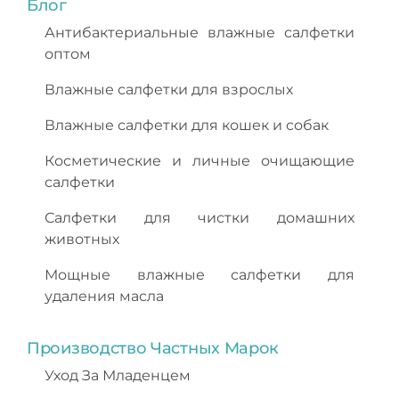
Блог
Антибактериальные влажные салфетки
оптом
Влажные салфетки для взрослых
Влажные салфетки для кошек и собак
Косметические и личные очищающие
салфетки
Салфетки для чистки домашних
животных
Мощные влажные салфетки для
удаления масла
Производство Частных Марок
Уход За Младенцем