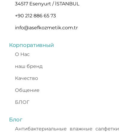
34517 Esenyurt / İSTANBUL
+90 212 886 65 73
info@asefkozmetik.com.tr
Корпоративный
О Нас
наш бренд
Качество
Общение
БЛОГ
Блог
Антибактериальные влажные салфетки