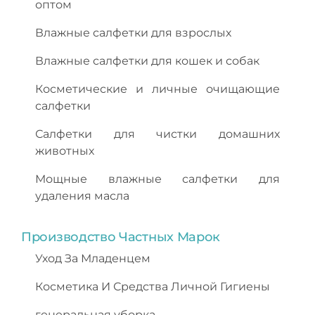
оптом
Влажные салфетки для взрослых
Влажные салфетки для кошек и собак
Косметические и личные очищающие
салфетки
Салфетки для чистки домашних
животных
Мощные влажные салфетки для
удаления масла
Производство Частных Марок
Уход За Младенцем
Косметика И Средства Личной Гигиены
генеральная уборка