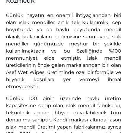
Kozmetik
с
Günlük hayatın en önemli ihtiyaçlarından biri
а
olan ıslak mendiller artık tek kullanımlık, cep
л
boyutunda ya da havlu boyutunda mendil
ф
olarak kullanıcıların beğenisine sunuluyor. Islak
mendiller günümüzde meşhur bir şekilde
е
kullanılmaktadır ve bu özelliğinde %100
т
memnuniyet elde etmiştir. Islak mendil
о
üreticilerinin önde gelen markalarından biri olan
к
Asef Wet Wipes, üretiminde özel bir formüle ve
hijyenik koşullara yer vermeyi ihmal
etmeyecektir.
Günlük 100 binin üzerinde havlu üretim
kapasitesine sahip olan ıslak mendil fabrikaları,
teknolojik açıdan ihtiyaç duyulabilecek tüm
donanıma sahiptir. Kendi markası altında fason
ıslak mendil üretimi yapan fabrikalarımız ayrıca