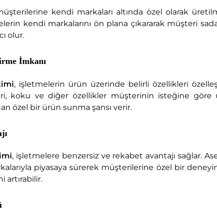
üşterilerine kendi markaları altında özel olarak üretil
elerin kendi markalarını ön plana çıkararak müşteri sada
ı olur.
tirme İmkanı
timi
, işletmelerin ürün üzerinde belirli özellikleri özell
i, koku ve diğer özellikler müşterinin isteğine göre 
tan özel bir ürün sunma şansı verir.
jı
imi
, işletmelere benzersiz ve rekabet avantajı sağlar. Asef
larıyla piyasaya sürerek müşterilerine özel bir deneyim
artırabilir.
ü