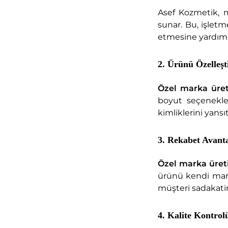
Asef Kozmetik, m
sunar. Bu, işletm
etmesine yardımc
2. Ürünü Özelleş
Özel marka üre
boyut seçenekler
kimliklerini yansı
3. Rekabet Avanta
Özel marka üret
ürünü kendi marka
müşteri sadakatini 
4. Kalite Kontrol