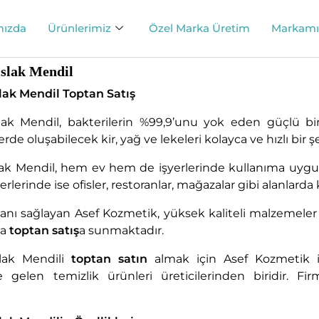
mızda
Ürünlerimiz
Özel Marka Üretim
Markamı
Islak Mendil
slak Mendil Toptan Satış
slak Mendil, bakterilerin %99,9’unu yok eden güçlü bi
de oluşabilecek kir, yağ ve lekeleri kolayca ve hızlı bir ş
slak Mendil, hem ev hem de işyerlerinde kullanıma uygu
yerlerinde ise ofisler, restoranlar, mağazalar gibi alanlarda k
nı sağlayan Asef Kozmetik, yüksek kaliteli malzemeler
la
toptan satış
a sunmaktadır.
slak Mendili
toptan satın
almak için Asef Kozmetik ile
 gelen temizlik ürünleri üreticilerinden biridir. Fi