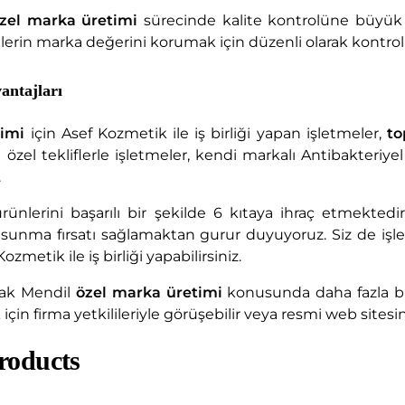
zel marka üretimi
sürecinde kalite kontrolüne büyük 
elerin marka değerini korumak için düzenli olarak kontrol e
antajları
timi
için Asef Kozmetik ile iş birliği yapan işletmeler,
to
 özel tekliflerle işletmeler, kendi markalı Antibakteriye
.
rünlerini başarılı bir şekilde 6 kıtaya ihraç etmektedi
i sunma fırsatı sağlamaktan gurur duyuyoruz. Siz de işl
Kozmetik ile iş birliği yapabilirsiniz.
slak Mendil
özel marka üretimi
konusunda daha fazla bilg
çin firma yetkilileriyle görüşebilir veya resmi web sitesind
roducts