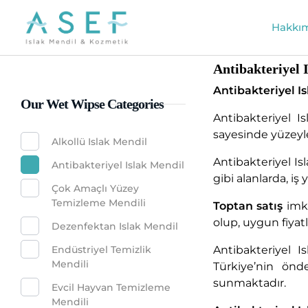
Hakkı
Antibakteriyel 
Antibakteriyel I
Our Wet Wipse Categories
Antibakteriyel I
sayesinde yüzeyler
Alkollü Islak Mendil
Antibakteriyel I
Antibakteriyel Islak Mendil
gibi alanlarda, iş 
Çok Amaçlı Yüzey
Temizleme Mendili
Toptan satış
imka
olup, uygun fiyat
Dezenfektan Islak Mendil
Endüstriyel Temizlik
Antibakteriyel I
Mendili
Türkiye’nin önde
sunmaktadır.
Evcil Hayvan Temizleme
Mendili