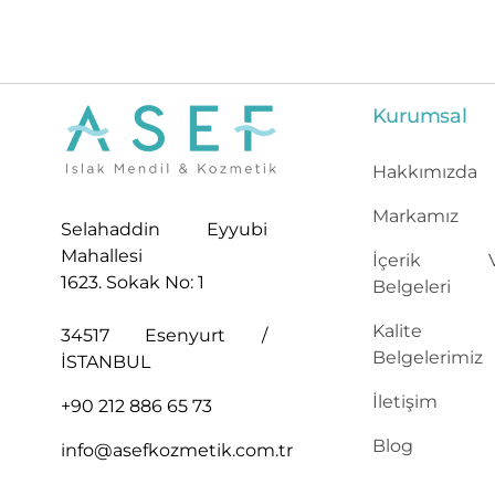
Kurumsal
Hakkımızda
Markamız
Selahaddin Eyyubi
Mahallesi
İçerik Ve
1623. Sokak No: 1
Belgeleri
Kalite
34517 Esenyurt /
Belgelerimiz
İSTANBUL
İletişim
+90 212 886 65 73
Blog
info@asefkozmetik.com.tr