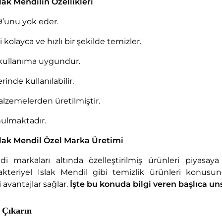
lak Mendilin Özellikleri
9’unu yok eder.
i kolayca ve hızlı bir şekilde temizler.
kullanıma uygundur.
rinde kullanılabilir.
alzemelerden üretilmiştir.
nulmaktadır.
slak Mendil Özel Marka Üretimi
di markaları altında özelleştirilmiş ürünleri piyasay
akteriyel Islak Mendil gibi temizlik ürünleri konus
i avantajlar sağlar.
İşte bu konuda bilgi veren başlıca uns
 Çıkarın